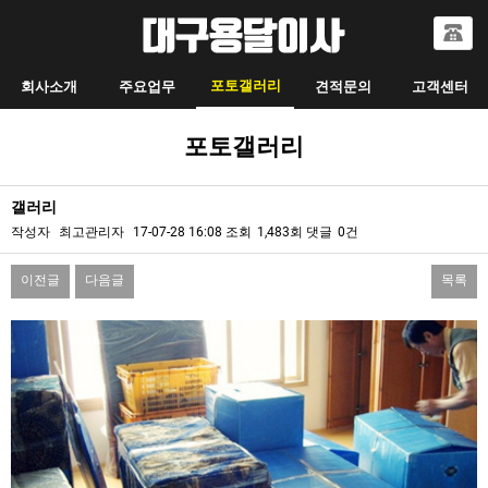
포토갤러리
회사소개
주요업무
견적문의
고객센터
포토갤러리
갤러리
작성자
최고관리자
17-07-28 16:08
조회
1,483회
댓글
0건
이전글
다음글
목록
본문