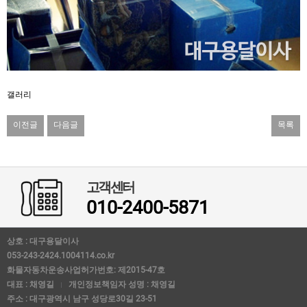
갤러리
이전글
다음글
목록
고객센터
010-2400-5871
상호 : 대구용달이사
053-243-2424.1004114.co.kr
화물자동차운송사업허가번호: 제2015-47호
대표 : 채영길
개인정보책임자 성명 : 채영길
주소 : 대구광역시 남구 성당로30길 23-51